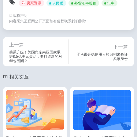
卖家资讯
# 人民币
# 外贸汇率报价
# 汇率
©
版权声明
内容采集互联网公开页面如有侵权联系我们删除
上一篇
下一篇
关系升级！美国向东南亚国家承
亚马逊开始使用人脸识别来验证
诺8.5亿美元援助，要打造新的对
卖家身份
华包围圈？
相关文章