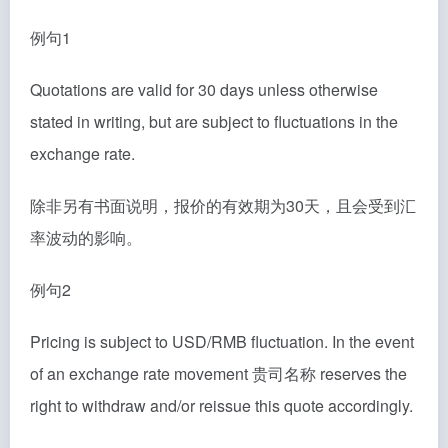
例句1
Quotations are valid for 30 days unless otherwise
stated in writing, but are subject to fluctuations in the
exchange rate.
除非另有书面说明，报价的有效期为30天，且会受到汇
率波动的影响。
例句2
Pricing is subject to USD/RMB fluctuation. In the event
of an exchange rate movement 贵司名称 reserves the
right to withdraw and/or reissue this quote accordingly.