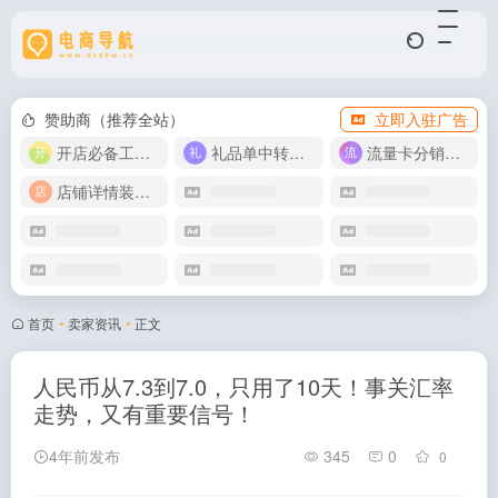
赞助商（推荐全站）
立即入驻广告
开店必备工具箱
礼品单中转同步单
流量卡分销代理
店铺详情装修模版
首页
•
卖家资讯
•
正文
人民币从7.3到7.0，只用了10天！事关汇率
走势，又有重要信号！
4年前发布
345
0
0