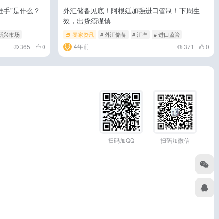
推手”是什么？
外汇储备见底！阿根廷加强进口管制！下周生
效，出货须谨慎
 新兴市场
卖家资讯
# 外汇储备
# 汇率
# 进口监管
4年前
365
0
371
0
扫码加QQ
扫码加微信