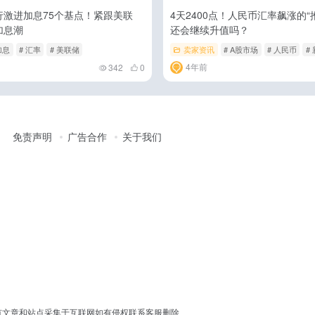
行激进加息75个基点！紧跟美联
4天2400点！人民币汇率飙涨的“
加息潮
还会继续升值吗？
加息
# 汇率
# 美联储
卖家资讯
# A股市场
# 人民币
#
4年前
342
0
免责声明
广告合作
关于我们
erved │ 本站所有文章和站点采集于互联网如有侵权联系客服删除