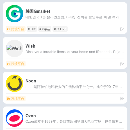
韩国Gmarket
대한민국 1등 온라인쇼핑, G마켓! 전회원 할인쿠폰. 매일 특가 슈퍼딜. 남다른 혜택 스마일클럽.
跨境平台
# DIY
# e쿠폰
# G LiVE
Wish
Discover affordable items for your home and life needs. Enjoy our money back guarantee, frequent discounts, flat rate shipping (select markets), and more.
跨境平台
Noon
noon是阿拉伯地区较大的在线购物平台之一。成立于2017年，总部位于阿联酋。noon以其广泛的商品选择和卓越的服务品质而享有盛誉。它的目标是成为阿拉伯地区消费者们的首选在线购物平台。
跨境平台
Ozon
Ozon成立于1998年，是目前欧洲第四大电商市场，也是俄罗斯唯一的多品类综合B2C电商平台。Ozon平台拥有俄罗斯电商行业最完善的物流设施，并为俄罗斯客户提供遍布十一个时区的门到门配送服务。基于完善的基础设施和业务团队，Ozon在2021年第一季度的销售同比增长高达135%，未来几年将继续保持高速发展。