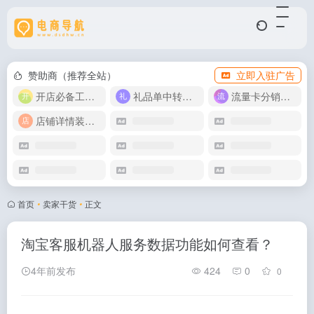
赞助商（推荐全站）
立即入驻广告
开店必备工具箱
礼品单中转同步单
流量卡分销代理
店铺详情装修模版
首页
•
卖家干货
•
正文
淘宝客服机器人服务数据功能如何查看？
4年前发布
424
0
0