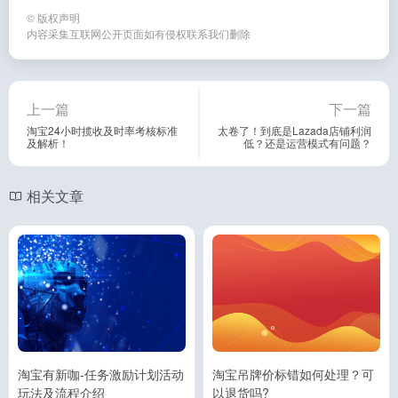
©
版权声明
内容采集互联网公开页面如有侵权联系我们删除
上一篇
下一篇
淘宝24小时揽收及时率考核标准
太卷了！到底是Lazada店铺利润
及解析！
低？还是运营模式有问题？
相关文章
淘宝有新咖-任务激励计划活动
淘宝吊牌价标错如何处理？可
玩法及流程介绍
以退货吗?