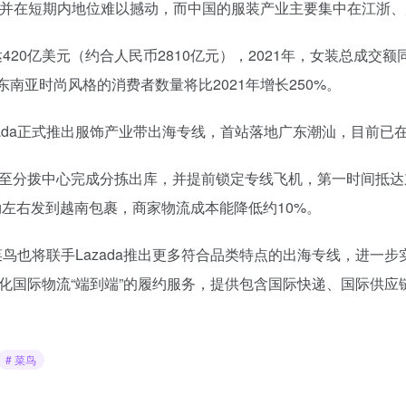
份额，并在短期内地位难以撼动，而中国的服装产业主要集中在江浙
达420亿美元（约合人民币2810亿元），2021年，女装总成交
东南亚时尚风格的消费者数量将比2021年增长250%。
ada正式推出服饰产业带出海专线，首站落地广东潮汕，目前已
至分拨中心完成分拣出库，并提前锁定专线飞机，第一时间抵达东
g左右发到越南包裹，商家物流成本能降低约10%。
鸟也将联手Lazada推出更多符合品类特点的出海专线，进一
国际物流“端到端”的履约服务，提供包含国际快递、国际供应
# 菜鸟