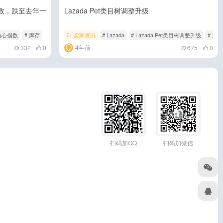
指数，跌至去年一
Lazada Pet类目树调整升级
信心指数
# 库存
卖家资讯
# Lazada
# Lazada Pet类目树调整升级
# 三
4年前
332
0
675
0
扫码加QQ
扫码加微信