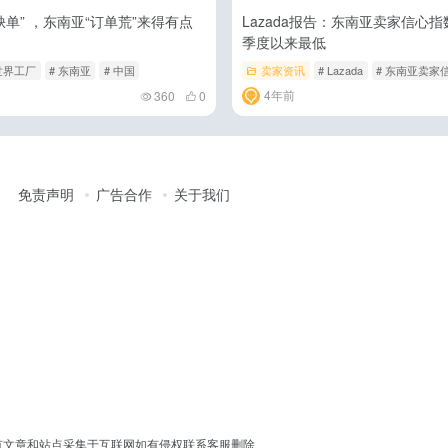
缺单” ，东南亚“订单荒”来得有点
Lazada报告：东南亚卖家信心
季度以来最低
 世界工厂
# 东南亚
# 中国
卖家资讯
# Lazada
# 东南亚卖家
4年前
360
0
免责声明
广告合作
关于我们
erved │ 本站所有文章和站点采集于互联网如有侵权联系客服删除