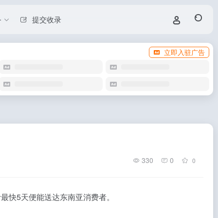
务
提交收录
立即入驻广告
330
0
0
最快5天便能送达东南亚消费者。