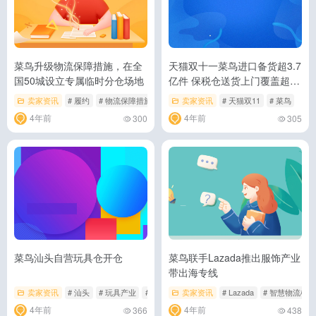
菜鸟升级物流保障措施，在全
天猫双十一菜鸟进口备货超3.7
国50城设立专属临时分仓场地
亿件 保税仓送货上门覆盖超过
250城
卖家资讯
# 履约
# 物流保障措施
# 物流配送
卖家资讯
# 天猫双11
# 菜鸟
4年前
4年前
300
305
菜鸟汕头自营玩具仓开仓
菜鸟联手Lazada推出服饰产业
带出海专线
卖家资讯
# 汕头
# 玩具产业
# 菜鸟
卖家资讯
# Lazada
# 智慧物流枢纽
4年前
4年前
366
438