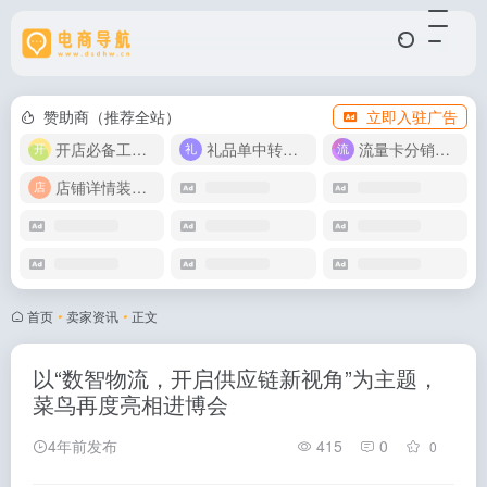
赞助商（推荐全站）
立即入驻广告
开店必备工具箱
礼品单中转同步单
流量卡分销代理
店铺详情装修模版
首页
•
卖家资讯
•
正文
以“数智物流，开启供应链新视角”为主题，
菜鸟再度亮相进博会
4年前发布
415
0
0