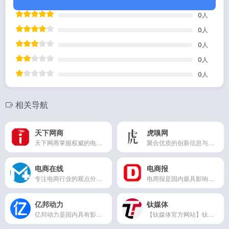
0
人
0
人
0
人
0
人
0
人
相关导航
天下网商
虎嗅网
天下网商掌握权威的电商资讯和人脉，专注为新网商提供专业原创的电商资讯、知识，同时还提供天猫和淘宝商家集培训、营销、实战于一体的系统化服务，成为电商第一入口
聚合优质的创新信息与人群，捕获精选|深度|犀利的商业科技资讯。在虎嗅，不错过互联网的每个重要时刻。
电商在线
电商报
专注电商行业的观点分享平台。整合和精编全网资讯、多方位信息覆盖。拥有最全电商知识体系，资深电商专家专栏，无门槛卖家活动圈子，致力于打造电商行业最具权威的知识库。最及时电商资讯，最深度淘宝解读，最全面营销技巧。轻松做卖家，上电商在线就够了！
电商报是国内最具影响力的电子商务信息服务平台和电子商务专业研究机构之一，关注并24小时播报B2B、B2C、C2C、外贸、移动电商等电商领域最新动态，揭示电子商务行业发展趋势和热点话题。
亿邦动力
钛媒体
亿邦动力是国内具有影响力的电子商务及产业数字化知识服务平台，围绕产业互联网、B2B、B2C、C2C、跨境电商、移动电商、电商服务、零售、电商资本、电商政策等领域与方向，提供电商资讯、电商案例、电商数据、电商研究、电商战略咨询、电商会议、互联网广告等业务
【钛媒体官方网站】钛媒体致力于成为优秀的财经科技信息服务平台，形成了“新媒体、全球技术专家网络、科技IP与创意产品服务、科技股数据服务”四大业务板块和“钛媒体国际”业务布局，现已成为具有影响力的财经信息服务商和新媒体标杆之一。