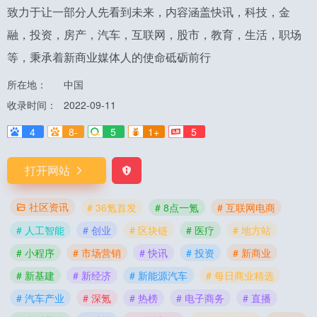
致力于让一部分人先看到未来，内容涵盖快讯，科技，金
融，投资，房产，汽车，互联网，股市，教育，生活，职场
等，秉承着新商业媒体人的使命砥砺前行
所在地：
中国
收录时间：
2022-09-11
4
8-
5
1+
5
打开网站
社区资讯
# 36氪首发
# 8点一氪
# 互联网电商
# 人工智能
# 创业
# 区块链
# 医疗
# 地方站
# 小程序
# 市场营销
# 快讯
# 投资
# 新商业
# 新基建
# 新经济
# 新能源汽车
# 每日商业精选
# 汽车产业
# 深氪
# 热榜
# 电子商务
# 直播