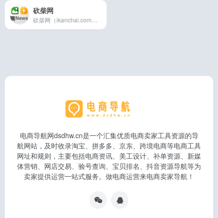
砍柴网
砍柴网（ikanchai.com）创立于2013年，是一家拥有全球视野的前沿科技媒体，我们始终秉承观点独到、全面深入、有料有趣的宗旨，在科技与人文之间寻找商业新价值，坚持以人文的视角解读科技，用专业的精神剖析时代，孜孜不倦探索科技与商业的未来。
电商导航网dsdhw.cn是一个汇集优质电商卖家工具资源的导
航网站，及时收录淘宝、拼多多、京东、跨境电商等电商工具
网址和规则，主要包括电商资讯、美工设计、补单资源、新媒
体营销、网店交易、验号查询、宝贝排名、抖音资源导航等为
卖家提供运营一站式服务。做电商运营来电商卖家导航！