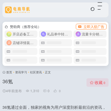
赞助商（推荐全站）
立即入驻广告
开店必备工具箱
礼品单中转同步单
流量卡分销代理
店铺详情装修模版
首页
•
资讯学习
•
社区资讯
•
正文
36氪
收藏
0
4年前发布
1,310
0
0
36氪通过全面，独家的视角为用户深度剖析最前沿的资讯，