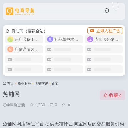
赞助商（推荐全站）
立即入驻广告
开店必备工具箱
礼品单中转同步单
流量卡分销代理
店铺详情装修模版
首页
•
商业服务
•
店铺交易
•
正文
热铺网
收藏
0
4年前更新
1,760
0
0
热铺网网店转让平台,提供天猫转让,淘宝网店的交易服务机构,