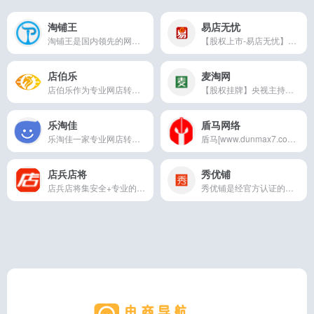
淘铺王
易店无忧
淘铺王是国内领先的网店转让平台，提供天猫店铺转让,淘宝店铺转让,天猫代入驻,网店转让等业务。为广大卖家提供全网在售海量天猫店铺转让资源,以专注于淘宝,天猫过户出售入驻转让交易于一体的综合服务。
【股权上市-易店无忧】专业网店转让平台,主要提供天猫转让,淘宝网店转让,京东商城转让,tmall商城转让出售,天猫入驻,京东入驻等服务，拥有可售店铺资源3万余家，买卖天猫商城淘宝网店就上易店无忧
店伯乐
麦淘网
店伯乐作为专业网店转让平台,为客户提供天猫网店转让,淘宝网店转让,天猫商城出售,天猫入驻服务,拥有海量优质可售店铺资源，店伯乐网店转让平台是天猫淘宝网店交易的可靠选择
【股权挂牌】央视主持人访谈...
乐淘佳
盾马网络
乐淘佳一家专业网店转让平台，提供天猫商城转让出售,淘宝网店转让买卖，京东店铺转让，京东入驻，天猫入驻等服务，海量网店资源任您挑选！买卖网店就上乐淘佳
盾马[www.dunmax7.com]专业网店转让平台,主要提供淘宝网店转让,天猫商城转让出售,天猫入驻一站式服务平台。
店兵店将
秀优铺
店兵店将集安全+专业的网店转让交易平台,提供网店转让,淘宝网店转让,淘宝店铺出售,天猫出售等全面服务.24小时在线解答淘宝店转让价格,淘宝网店出售价格网店转让流程,等问题.服务热线：400-600-3906
秀优铺是经官方认证的网店交易服务平台,拥有市场80%以上资源.主要提供网店转让,皇冠店购买,淘宝转让,淘宝出售,淘宝网店转让,买卖淘宝店,天猫商城转让,淘宝店铺转让,店铺转让平台,购买淘宝网店,天猫商城过户,购买天猫商城,转让皇冠网店,出售网店,购买网店,开店免费交流等电商服务,专注打造一流网店转让服务