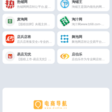
热铺网
淘铺王
热铺网网店转让平台,提供天猫转让,淘宝网店的交易服务机构,为广大网店店主提供网店转让,天猫商城转让,淘宝店铺转让,淘宝网店转让,淘宝天猫店铺出售/购买.至力打造
淘铺王是国内领先的网店转让平台，提供天猫店铺转让,淘宝店铺转让,天猫代入驻,网店转让等业务。为广大卖家提供全网在售海量天猫店铺转让资源,以专注于淘宝,天猫过户出售入驻转让交易于一体的综合服务。
麦淘网
淘汁网
【股权挂牌】央视主持人访谈...
淘汁网www.tz68.com-是一家提供天猫转让平台.淘宝天猫商城网店转让入驻出售及代入驻天猫平台.卖买天猫店铺转让交易,买网店平台选淘汁网!天猫转让价格天猫转让交易天猫入驻流程条件及费用交易过户报价等.
店兵店将
舞泡网
店兵店将集安全+专业的网店转让交易平台,提供网店转让,淘宝网店转让,淘宝店铺出售,天猫出售等全面服务.24小时在线解答淘宝店转让价格,淘宝网店出售价格网店转让流程,等问题.服务热线：400-600-3906
舞泡网店转让交易平台,一键搜索全网天猫转让,淘宝网店转让,京东店铺转让,天猫商城转让出售,天猫入驻,京东入驻等资源服务,汇聚全网在售网店资源，买天猫店,买淘宝店
易店无忧
店伯乐
【股权上市-易店无忧】专业网店转让平台,主要提供天猫转让,淘宝网店转让,京东商城转让,tmall商城转让出售,天猫入驻,京东入驻等服务，拥有可售店铺资源3万余家，买卖天猫商城淘宝网店就上易店无忧
店伯乐作为专业网店转让平台,为客户提供天猫网店转让,淘宝网店转让,天猫商城出售,天猫入驻服务,拥有海量优质可售店铺资源，店伯乐网店转让平台是天猫淘宝网店交易的可靠选择