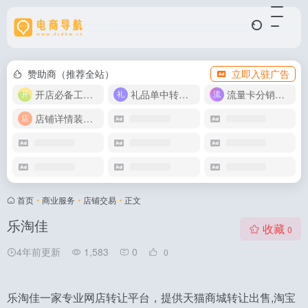
赞助商（推荐全站）
立即入驻广告
开店必备工具箱
礼品单中转同步单
流量卡分销代理
店铺详情装修模版
首页
•
商业服务
•
店铺交易
•
正文
乐淘佳
收藏
0
4年前更新
1,583
0
0
乐淘佳一家专业网店转让平台，提供天猫商城转让出售,淘宝