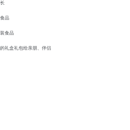
增长
康食品
包装食品
美的礼盒礼包给亲朋、伴侣