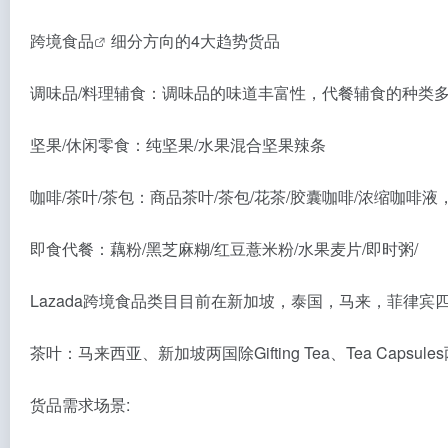
跨境食品
细分方向的4大趋势货品
调味品/料理辅食：调味品的味道丰富性，代餐辅食的种类
坚果/休闲零食：纯坚果/水果混合坚果辣条
咖啡/茶叶/茶包：商品茶叶/茶包/花茶/胶囊咖啡/浓缩咖
即食代餐：藕粉/黑芝麻糊/红豆薏米粉/水果麦片/即时粥/
Lazada跨境食品类目目前在新加坡，泰国，马来，菲律宾
茶叶：马来西亚、新加坡两国除Gifting Tea、Tea Caps
货品需求场景: