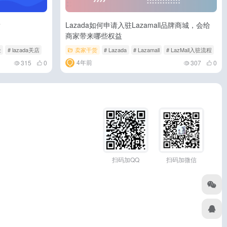
？
Lazada如何申请入驻Lazamall品牌商城，会给
商家带来哪些权益
金
# lazada关店
卖家干货
# Lazada
# Lazamall
# LazMall入驻流程
4年前
315
0
307
0
扫码加QQ
扫码加微信