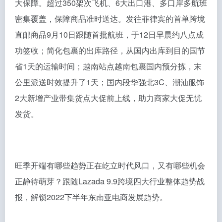
大保障。超过350架次飞机、6大出口港、多口岸多航班
密集覆盖，保障商品准时送达。发往菲律宾的首单跨境
直邮商品9月10日跟随首批航班，于12日早晨约八点成
功签收；简化包裹的出库路径，从国内出库到目的国节
省1天的运输时间；越南站点越南包裹国内预分拣，末
公里派送时效提升了1天；国内段华强北3C、潮汕服饰
2大新增产业带集货点大促前上线，助力商家大促无忧
发货。
旺季开端有哪些趋势正在屹立时代风口，又有哪些机会
正静待萌芽？跟随Lazada 9.9跨境四大行业整体趋势战
报，解锁2022下半年东南亚电商发展趋势。