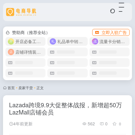
赞助商（推荐全站）
立即入驻广告
开店必备工具箱
礼品单中转同步单
流量卡分销代理
店铺详情装修模版
首页
•
卖家干货
•
正文
Lazada跨境9.9大促整体战报，新增超50万
LazMall店铺会员
4年前更新
562
0
0