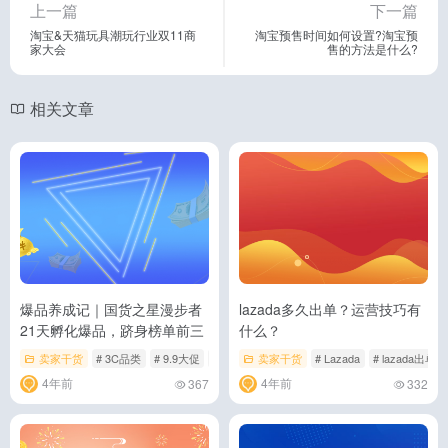
上一篇
下一篇
淘宝&天猫玩具潮玩行业双11商
淘宝预售时间如何设置?淘宝预
家大会
售的方法是什么?
相关文章
爆品养成记｜国货之星漫步者
lazada多久出单？运营技巧有
21天孵化爆品，跻身榜单前三
什么？
卖家干货
# 3C品类
# 9.9大促
# Lazada
卖家干货
# Lazada
# lazada出单
4年前
4年前
367
332