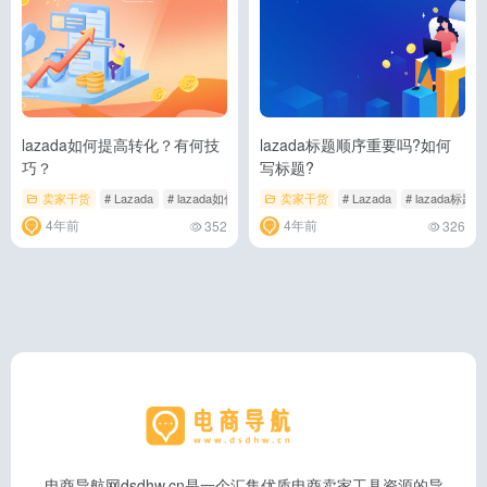
lazada如何提高转化？有何技
lazada标题顺序重要吗?如何
巧？
写标题?
卖家干货
# Lazada
# lazada如何提高转化
卖家干货
# lazada转化
# Lazada
# lazada标题
4年前
4年前
352
326
电商导航网dsdhw.cn是一个汇集优质电商卖家工具资源的导