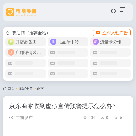
赞助商（推荐全站）
立即入驻广告
开店必备工具箱
礼品单中转同步单
流量卡分销代理
店铺详情装修模版
首页
•
卖家干货
•
正文
京东商家收到虚假宣传预警提示怎么办?
4年前发布
436
0
0