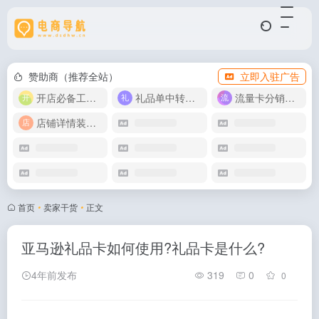
赞助商（推荐全站）
立即入驻广告
开店必备工具箱
礼品单中转同步单
流量卡分销代理
店铺详情装修模版
首页
•
卖家干货
•
正文
亚马逊礼品卡如何使用?礼品卡是什么?
4年前发布
319
0
0