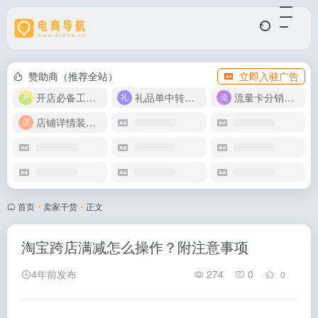
赞助商（推荐全站）
立即入驻广告
开店必备工具箱
礼品单中转同步单
流量卡分销代理
店铺详情装修模版
首页
•
卖家干货
•
正文
淘宝跨店满减怎么操作？附注意事项
4年前发布
274
0
0