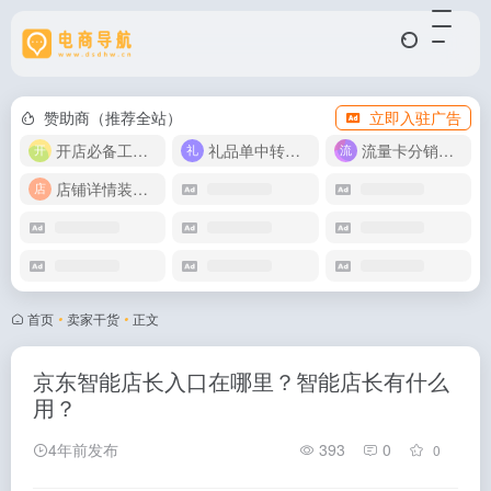
赞助商（推荐全站）
立即入驻广告
开店必备工具箱
礼品单中转同步单
流量卡分销代理
店铺详情装修模版
首页
•
卖家干货
•
正文
京东智能店长入口在哪里？智能店长有什么
用？
4年前发布
393
0
0