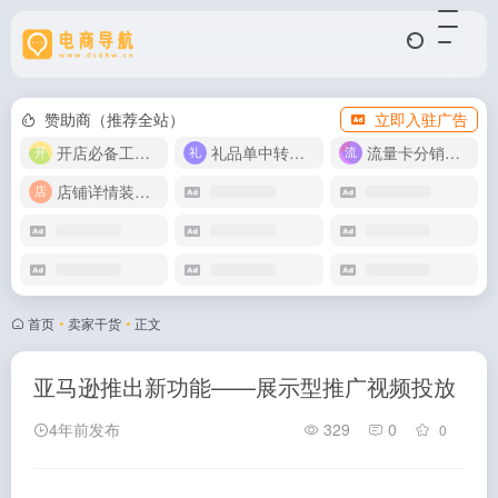
赞助商（推荐全站）
立即入驻广告
开店必备工具箱
礼品单中转同步单
流量卡分销代理
店铺详情装修模版
首页
•
卖家干货
•
正文
亚马逊推出新功能——展示型推广视频投放
4年前发布
329
0
0