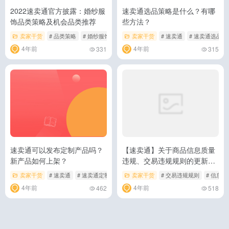
2022速卖通官方披露：婚纱服
速卖通选品策略是什么？有哪
饰品类策略及机会品类推荐
些方法？
卖家干货
# 品类策略
# 婚纱服饰品类
# 速卖通
卖家干货
# 速卖通
# 速卖通选品
4年前
4年前
331
315
速卖通可以发布定制产品吗？
【速卖通】关于商品信息质量
新产品如何上架？
违规、交易违规规则的更新公
告
卖家干货
# 速卖通
# 速卖通定制产品
# 速卖通运营
卖家干货
# 交易违规规则
# 信息
4年前
4年前
462
518