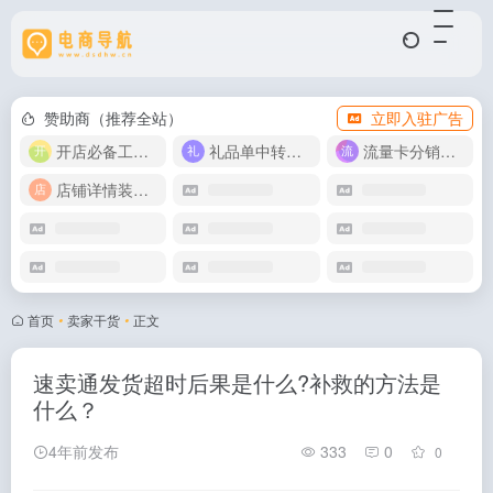
赞助商（推荐全站）
立即入驻广告
开店必备工具箱
礼品单中转同步单
流量卡分销代理
店铺详情装修模版
首页
•
卖家干货
•
正文
速卖通发货超时后果是什么?补救的方法是
什么？
4年前发布
333
0
0