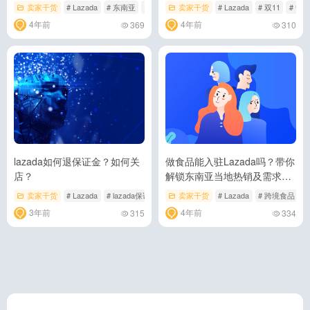
布
卖家干货
# Lazada
# 东南亚
# 东南亚电商市场
卖家干货
# Lazada
# 双11
# 热
4年前
4年前
369
310
lazada如何退保证金？如何关
做食品能入驻Lazada吗？带你
店？
解锁东南亚当地热销及需求食
品系列
卖家干货
# Lazada
# lazada保证金
# lazada关店
卖家干货
# Lazada
# 跨境食品
3年前
4年前
315
334