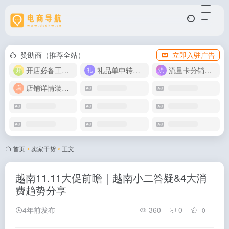
赞助商（推荐全站）
立即入驻广告
开店必备工具箱
礼品单中转同步单
流量卡分销代理
店铺详情装修模版
首页
•
卖家干货
•
正文
越南11.11大促前瞻｜越南小二答疑&4大消
费趋势分享
4年前发布
360
0
0