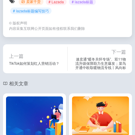
卖家干货
# Lazada
# lazada标题
# lazada标题编写技巧
©
版权声明
内容采集互联网公开页面如有侵权联系我们删除
下一篇
上一篇
速卖通“暖冬关怀专场”、双11物
TikTok如何策划红人营销活动？
流升级保障助力生意爆发；菜鸟
开通中欧取暖物流专线丨风向标
相关文章