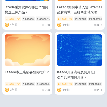
lazada采集软件有哪些？如何
Lazada如何申请入驻Lazamall
快速上传产品？
品牌商城，会给商家带来哪些
权益
卖家干货
# Lazada
# lazada产品上传
# lazada采集软件
卖家干货
# Lazada
# Lazamall
#
4年前
4年前
338
307
Lazada本土店铺要如何推广？
lazada开店流程及费用是什
么？具体如何开店？
卖家干货
# Lazada
# Lazada本土店铺
# 搜索推广
卖家干货
# Lazada
# lazada开店
3年前
4年前
293
281