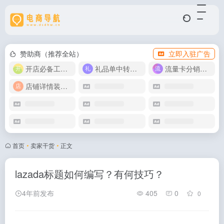
赞助商（推荐全站）
立即入驻广告
开店必备工具箱
礼品单中转同步单
流量卡分销代理
店铺详情装修模版
首页
•
卖家干货
•
正文
lazada标题如何编写？有何技巧？
4年前发布
405
0
0