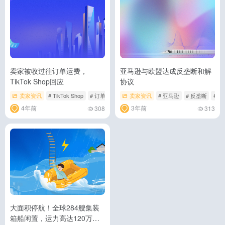
卖家被收过往订单运费，
亚马逊与欧盟达成反垄断和解
TikTok Shop回应
协议
卖家资讯
# TikTok Shop
# 订单
# 运费
卖家资讯
# 亚马逊
# 反垄断
# 欧
4年前
3年前
308
313
大面积停航！全球284艘集装
箱船闲置，运力高达120万