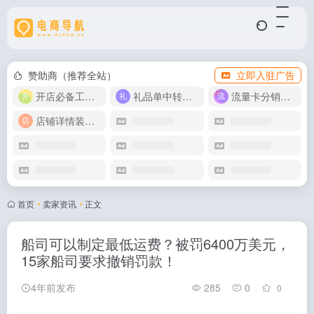
赞助商（推荐全站）
立即入驻广告
开店必备工具箱
礼品单中转同步单
流量卡分销代理
店铺详情装修模版
首页
•
卖家资讯
•
正文
船司可以制定最低运费？被罚6400万美元，
15家船司要求撤销罚款！
4年前发布
285
0
0