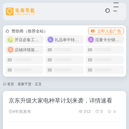
赞助商（推荐全站）
立即入驻广告
开店必备工具箱
礼品单中转同步单
流量卡分销代理
店铺详情装修模版
首页
•
卖家干货
•
正文
京东升级大家电种草计划来袭，详情速看
4年前发布
312
0
0