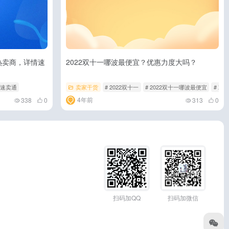
热卖商，详情速
2022双十一哪波最便宜？优惠力度大吗？
 速卖通
卖家干货
# 2022双十一
# 2022双十一哪波最便宜
# 双
4年前
338
0
313
0
扫码加QQ
扫码加微信