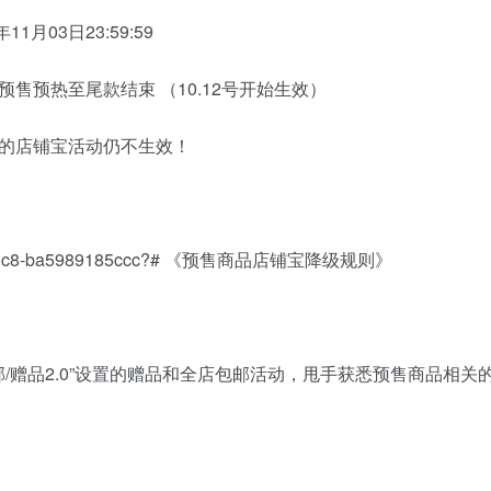
1月03日23:59:59
预热至尾款结束 （10.12号开始生效）
的店铺宝活动仍不生效！
9-4c89-83c8-ba5989185ccc?# 《预售商品店铺宝降级规则》
/赠品2.0”设置的赠品和全店包邮活动，甩手获悉预售商品相关