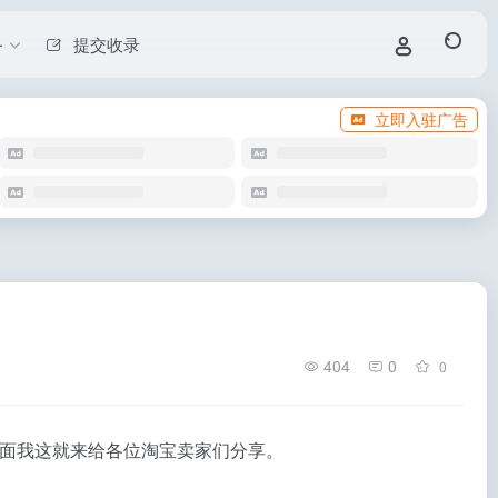
务
提交收录
立即入驻广告
404
0
0
面我这就来给各位淘宝卖家们分享。