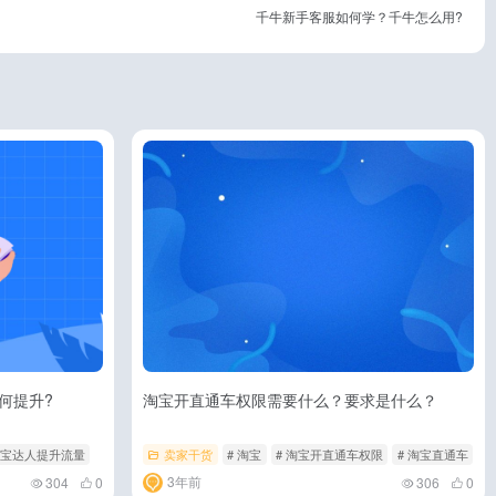
千牛新手客服如何学？千牛怎么用?
何提升?
淘宝开直通车权限需要什么？要求是什么？
淘宝达人提升流量
卖家干货
# 淘宝
# 淘宝开直通车权限
# 淘宝直通车
3年前
304
0
306
0