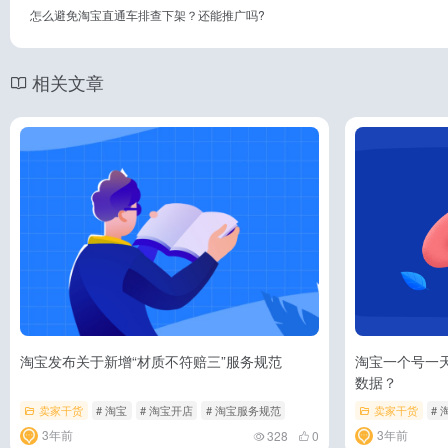
怎么避免淘宝直通车排查下架？还能推广吗?
相关文章
淘宝发布关于新增“材质不符赔三”服务规范
淘宝一个号一
数据？
卖家干货
# 淘宝
# 淘宝开店
# 淘宝服务规范
卖家干货
# 
3年前
3年前
328
0