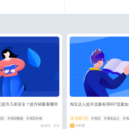
天提升几单安全？提升销量看哪些
淘宝达人提升流量有用吗?流量如
淘宝
# 淘宝数据
# 淘宝补单
卖家干货
# 淘宝
# 淘宝达人
# 
4年前
272
0