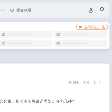
务
提交收录
立即入驻广告
999
0
0
合起来。那么
淘宝关键词类型
分为几种?