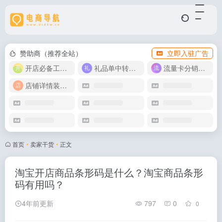
赞助商（推荐全站）
立即入驻广告
开店必备工具箱
礼品单中转同步单
流量卡分销代理
店铺详情装修模版
首页
•
卖家干货
•
正文
淘宝开店商品条形码是什么？淘宝商品条形
码有用吗？
4年前更新
797
0
0