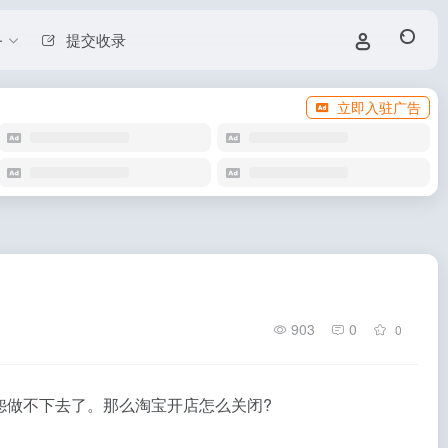
务
提交收录
立即入驻广告
903
0
0
怨做不下去了。那么淘宝开店怎么关闭?