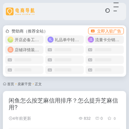
赞助商（推荐全站）
立即入驻广告
开店必备工具箱
礼品单中转同步单
流量卡分销代理
店铺详情装修模版
首页
•
卖家干货
•
正文
闲鱼怎么按芝麻信用排序？怎么提升芝麻信
用?
4年前更新
832
0
0