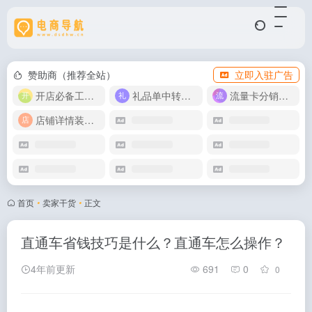
赞助商（推荐全站）
立即入驻广告
开店必备工具箱
礼品单中转同步单
流量卡分销代理
店铺详情装修模版
首页
•
卖家干货
•
正文
直通车省钱技巧是什么？直通车怎么操作？
4年前更新
691
0
0