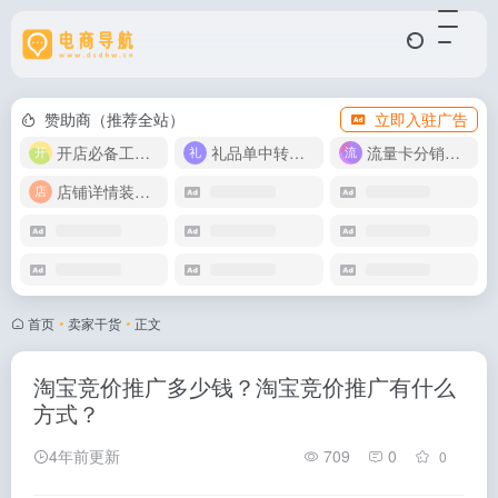
赞助商（推荐全站）
立即入驻广告
开店必备工具箱
礼品单中转同步单
流量卡分销代理
店铺详情装修模版
首页
•
卖家干货
•
正文
淘宝竞价推广多少钱？淘宝竞价推广有什么
方式？
4年前更新
709
0
0