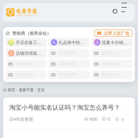
赞助商（推荐全站）
立即入驻广告
开店必备工具箱
礼品单中转同步单
流量卡分销代理
店铺详情装修模版
首页
•
卖家干货
•
正文
淘宝小号能实名认证吗？淘宝怎么养号？
4年前更新
808
0
0