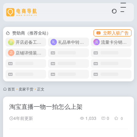
赞助商（推荐全站）
立即入驻广告
开店必备工具箱
礼品单中转同步单
流量卡分销代理
店铺详情装修模版
首页
•
卖家干货
•
正文
淘宝直播一物一拍怎么上架
4年前更新
1,033
0
0