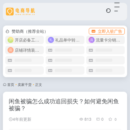
赞助商（推荐全站）
立即入驻广告
开店必备工具箱
礼品单中转同步单
流量卡分销代理
店铺详情装修模版
首页
•
卖家干货
•
正文
闲鱼被骗怎么成功追回损失？如何避免闲鱼
被骗？
4年前更新
813
0
0