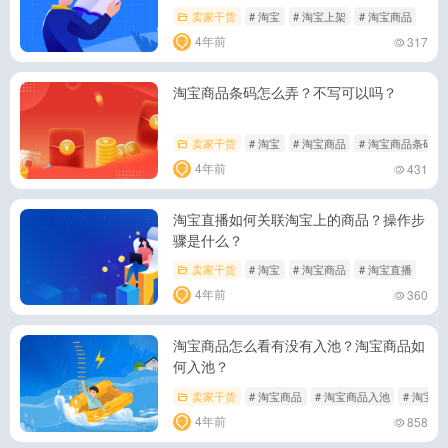
卖家干货
# 淘宝
# 淘宝上架
# 淘宝商品
4年前
317
淘宝商品条码怎么弄？不写可以吗？
卖家干货
# 淘宝
# 淘宝商品
# 淘宝商品条码
4年前
431
淘宝直播如何关联淘宝上的商品？操作步
骤是什么？
卖家干货
# 淘宝
# 淘宝商品
# 淘宝直播
4年前
360
淘宝商品怎么看有没有入池？淘宝商品如
何入池？
卖家干货
# 淘宝商品
# 淘宝商品入池
# 淘宝
4年前
858