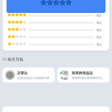
0
人
0
人
0
人
0
人
0
人
相关导航
店雷达
雨果跨境选品
店雷达选品工具赋能1688商家、1688运营、国内电商及及亚马逊、速卖通、temu、tiktok等跨境平台卖家，提供专业高效的跨境选品工具和运营插件。支持查找1688货源及供应商、一键全网图搜比价，提供1688热销、飙升、新品等多种商品/店铺榜单，为跨境卖家提供选品思路。通过市场分析、成交记录分析、主图分析、sku销量分析，提供精准的1688数据分析服务。
雨果跨境以雨果网作为流量依托，致力于为跨境电商从业者提供全球产业出海，链接全球流通，实现全球品牌的产业互联网平台，并拥有CCEE跨境智能选品平台，链接起跨境电商平台、服务商、工厂及众多卖家，致力打造集全球开店服务、品牌出海营销、独立站综合解决方案于一体的跨境电商全新生态链条！