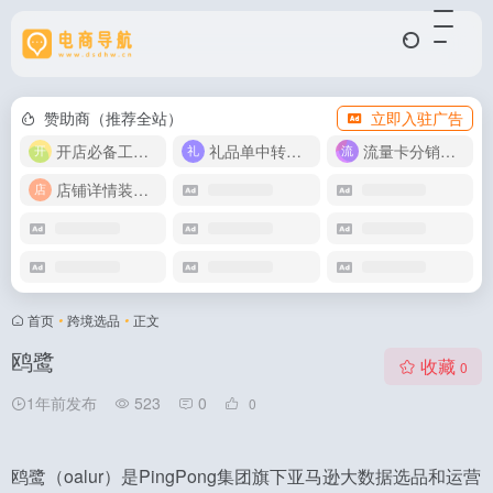
赞助商（推荐全站）
立即入驻广告
开店必备工具箱
礼品单中转同步单
流量卡分销代理
店铺详情装修模版
首页
•
跨境选品
•
正文
鸥鹭
收藏
0
1年前发布
523
0
0
鸥鹭（oalur）是PingPong集团旗下亚马逊大数据选品和运营