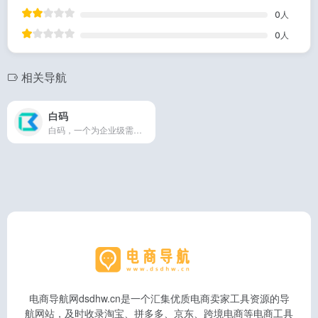
0
人
0
人
相关导航
白码
白码，一个为企业级需求打造的低代码平台，支持私有化部署，通过白码低代码开发平台，快速构建应用软件程序，满足企业不同场景的解决方案，自研的AIR低代码(low-code)引擎，提供低代码/无代码两种开发方式，丰富的功能模块和可视化组件，企业轻松应对复杂业务需求，快速设计、开发和交付。
电商导航网dsdhw.cn是一个汇集优质电商卖家工具资源的导
航网站，及时收录淘宝、拼多多、京东、跨境电商等电商工具