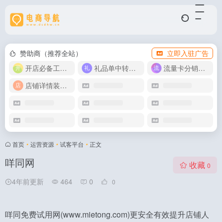
赞助商（推荐全站）
立即入驻广告
开店必备工具箱
礼品单中转同步单
流量卡分销代理
店铺详情装修模版
首页
•
运营资源
•
试客平台
•
正文
咩同网
收藏
0
4年前更新
464
0
0
咩同免费试用网(www.mietong.com)更安全有效提升店铺人