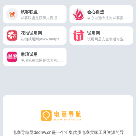
试客联盟
会心自选
试客联盟是获得央视报道的试用网站,是试客首选的免费试用网和试客网,试用通过率高，所有试用品免费试用，不用花钱,试用商品后无需退还,试客联盟为试客提供最实用的免费试用品!
会心自选专注为试客提供优质产品的免费试用平台，试客首选的免费试用网站。所有产品免费申请试用，包邮且无需返还。全新免费试用模式，商家可通过会心自选试用平台提升销量和排名，快速打造爆款。
花拍试用网
试用网
花拍试用网(www.huapai.com)是安全又靠谱的免费试用网和试客网站,是海量优质免费试用用户和试用商家首选的试用网站,每天上万件优质试用商品领不停,服务百万优质商家提供最优质的免费试用营销服务,做免费试用就选花拍试用网!
试用网是安全靠谱专业的试用网站和试客网站，是买家免费试用平台和试客平台，商家发布试用商品的首选试用网站，每天商家会发布几万件免费试用的优质商品，等待买家用户去体验，为千万商家提供最优质的商品试用服务，试用就上试用网！
琳琅试用
琳琅免费试用是试客首选的第一免费试用网，试客试用联盟平台！打破传统的试用推广模式，通过全新的试用流程规范试客行为，让商家推广效益最大化，每日为试客提供万件高单价商品免费试用
电商导航网dsdhw.cn是一个汇集优质电商卖家工具资源的导