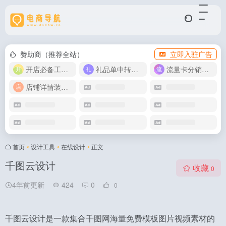
赞助商（推荐全站）
立即入驻广告
开店必备工具箱
礼品单中转同步单
流量卡分销代理
店铺详情装修模版
首页
•
设计工具
•
在线设计
•
正文
千图云设计
收藏
0
4年前更新
424
0
0
千图云设计是一款集合千图网海量免费模板图片视频素材的