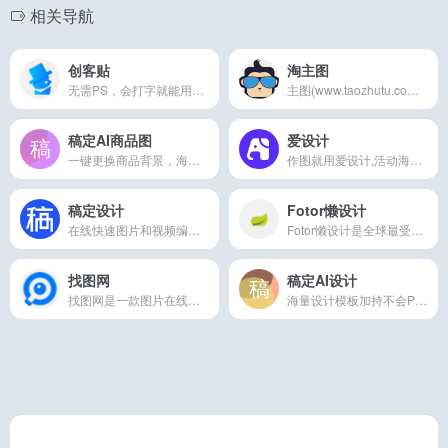
相关导航
创客贴
淘主图
无需PS，会打字就能用的图片、视频编辑器。8000万图片素材在线编辑，换图改字生成精美设计。自动抠图，高清背景，设计不求人，商用有版权
主图(www.taozhutu.com)网站提供淘宝、天猫、微信、微商、京东等电商平台淘宝图片,钻展,在线ps广告条, banner海报设计等服务,站内拥有海量模板素材资源,设计师具有独特的创意设计理念,可为不同行业用户提供在线制作及淘宝店铺装修服务！
稿定AI商品图
爱设计
一键更换商品背景，海量设计模板加持不会PS也能轻松搞定设计，在线设计海报、简历、PPT、名片、宣传单、邀请函、Logo等多种设计需求场景
作图就用爱设计,活动海报,公众号配图,朋友圈封面,电商等百万可商用模版一键出图,只需拖拉拽三步在线图片编辑,从此设计不求人
稿定设计
Fotor懒设计
在线快速图片和视频编辑,不会PS也能搞定设计。海报、简历、PPT、公众号配图、电商等海量模板快速出图。三秒抠图实用便捷,抖音快手热门视频轻松搞定。海量正版授权资源,商用无忧。
Fotor懒设计是全球最受欢迎的在线图片制作神器、平面设计工具和在线平面设计软件之一,提供海量海报,PPT,邀请函,banner,名片,logo等免费设计素材和模板,可在线一键稿定设计印刷,并能在线图片编辑、照片编辑。
找图网
稿定AI设计
找图网是一款图片在线编辑器，提供大量版权原创海报设计，公众号图片素材，彩色二维码，每日一签等素材，支持在线图片设计，图片处理，美化图片等功能，一站式满足图片在线设计要求。
海量设计模板加持不会PS也能轻松搞定设计，在线设计海报、简历、PPT、名片、宣传单、邀请函、Logo等多种设计需求场景，3秒抠图、批量套版、AI辅助设计实用便捷