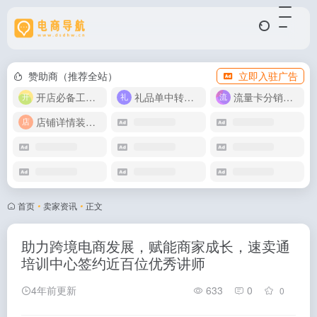
赞助商（推荐全站）
立即入驻广告
开店必备工具箱
礼品单中转同步单
流量卡分销代理
店铺详情装修模版
首页
•
卖家资讯
•
正文
助力跨境电商发展，赋能商家成长，速卖通
培训中心签约近百位优秀讲师
4年前更新
633
0
0