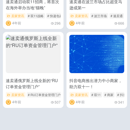
速卖通启动双11招商，将首次
速卖通在波兰市场占比超亚马
在海外举办当地“猫晚”
逊成第一
卖家资讯
# 双11战略
# 快递包裹
# 物流
卖家资讯
# 波兰市场
# 速卖通
4年前
4年前
296
666
速卖通俄罗斯上线全新的“RU
抖音电商推出潜力中小商家，
订单资金管理门户”
助力双十一！
卖家资讯
# RU订单资金管理门户
# 速卖通
卖家资讯
# 速卖通俄罗斯
# 双11
# 商家
# 抖音
4年前
4年前
507
341