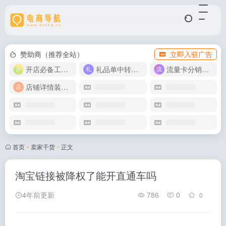
赞助商（推荐全站）
立即入驻广告
开店必备工具箱
礼品单中转同步单
流量卡分销代理
店铺详情装修模版
首页
•
卖家干货
•
正文
淘宝链接被降权了能开直通车吗
4年前更新
786
0
0