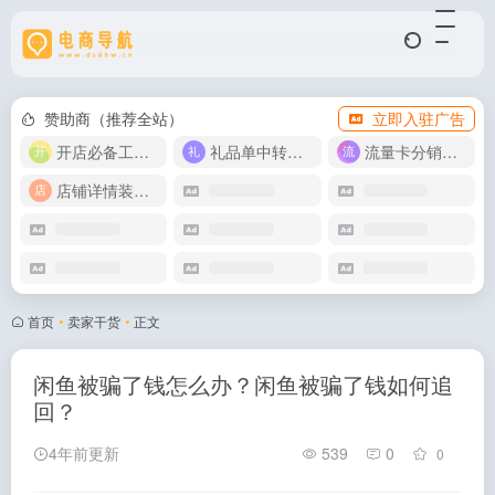
赞助商（推荐全站）
立即入驻广告
开店必备工具箱
礼品单中转同步单
流量卡分销代理
店铺详情装修模版
首页
•
卖家干货
•
正文
闲鱼被骗了钱怎么办？闲鱼被骗了钱如何追
回？
4年前更新
539
0
0