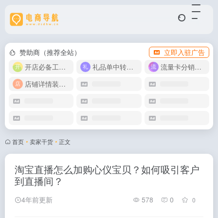
赞助商（推荐全站）
立即入驻广告
开店必备工具箱
礼品单中转同步单
流量卡分销代理
店铺详情装修模版
首页
•
卖家干货
•
正文
淘宝直播怎么加购心仪宝贝？如何吸引客户
到直播间？
4年前更新
578
0
0