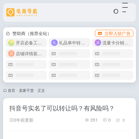
赞助商（推荐全站）
立即入驻广告
开店必备工具箱
礼品单中转同步单
流量卡分销代理
店铺详情装修模版
首页
•
卖家干货
•
正文
抖音号实名了可以转让吗？有风险吗？
3年前更新
351
0
0