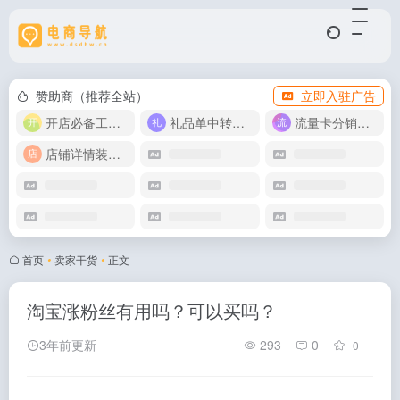
赞助商（推荐全站）
立即入驻广告
开店必备工具箱
礼品单中转同步单
流量卡分销代理
店铺详情装修模版
首页
•
卖家干货
•
正文
淘宝涨粉丝有用吗？可以买吗？
3年前更新
293
0
0