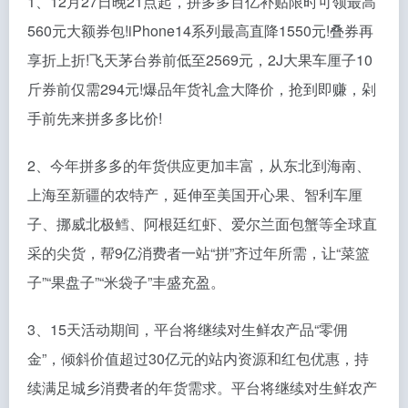
1、12月27日晚21点起，拼多多百亿补贴限时可领最高
560元大额券包!iPhone14系列最高直降1550元!叠券再
享折上折!飞天茅台券前低至2569元，2J大果车厘子10
斤券前仅需294元!爆品年货礼盒大降价，抢到即赚，剁
手前先来拼多多比价!
2、今年拼多多的年货供应更加丰富，从东北到海南、
上海至新疆的农特产，延伸至美国开心果、智利车厘
子、挪威北极鳕、阿根廷红虾、爱尔兰面包蟹等全球直
采的尖货，帮9亿消费者一站“拼”齐过年所需，让“菜篮
子”“果盘子”“米袋子”丰盛充盈。
3、15天活动期间，平台将继续对生鲜农产品“零佣
金”，倾斜价值超过30亿元的站内资源和红包优惠，持
续满足城乡消费者的年货需求。平台将继续对生鲜农产