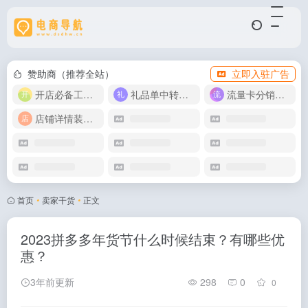
赞助商（推荐全站）
立即入驻广告
开店必备工具箱
礼品单中转同步单
流量卡分销代理
店铺详情装修模版
首页
•
卖家干货
•
正文
2023拼多多年货节什么时候结束？有哪些优
惠？
3年前更新
298
0
0