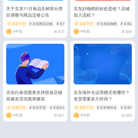
关于京东11月食品生鲜部分类
京东好物榜的好处是啥？店铺
目调整与商品迁移公告
加入流程？
卖家干货
# 京东商品迁移
# 京东开店
# 京东类目迁移
卖家干货
# 京东好物榜
# 京东运营
4年前
4年前
372
309
京东白条优惠券支持投放店铺
京东海外仓运营模式有哪些？
装修首页优惠券楼层
发货需要多久时间？
卖家干货
# 京东开店
# 京东白条
# 京东运营
卖家干货
# 京东海外仓
# 京东海
4年前
4年前
367
325