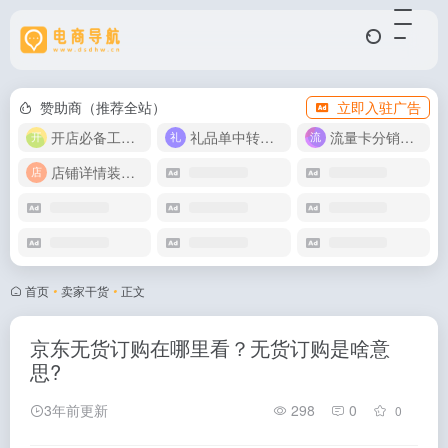
赞助商（推荐全站）
立即入驻广告
开店必备工具箱
礼品单中转同步单
流量卡分销代理
店铺详情装修模版
首页
•
卖家干货
•
正文
京东无货订购在哪里看？无货订购是啥意
思?
3年前更新
298
0
0