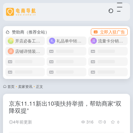
赞助商（推荐全站）
立即入驻广告
开店必备工具箱
礼品单中转同步单
流量卡分销代理
店铺详情装修模版
首页
•
卖家资讯
•
正文
京东11.11新出10项扶持举措，帮助商家“双
降双提”
4年前更新
316
0
0