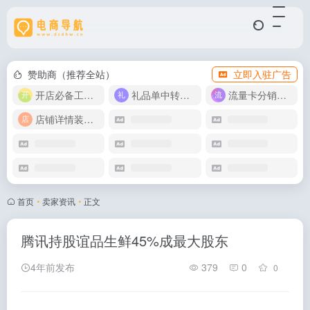
赞助商（推荐全站）
立即入驻广告
开店必备工具箱
礼品单中转同步单
流量卡分销代理
店铺详情装修模版
首页
•
卖家资讯
•
正文
腾讯持股谊品生鲜45%成最大股东
4年前发布
379
0
0