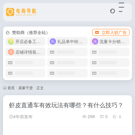
赞助商（推荐全站）
立即入驻广告
开店必备工具箱
礼品单中转同步单
流量卡分销代理
店铺详情装修模版
首页
•
卖家干货
•
正文
虾皮直通车有效玩法有哪些？有什么技巧？
4年前发布
298
0
0