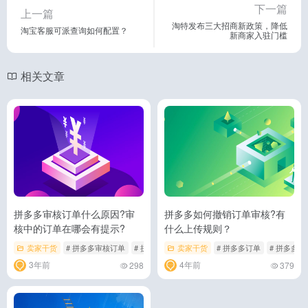
下一篇
上一篇
淘特发布三大招商新政策，降低
淘宝客服可派查询如何配置？
新商家入驻门槛
相关文章
拼多多审核订单什么原因?审
拼多多如何撤销订单审核?有
核中的订单在哪会有提示?
什么上传规则？
卖家干货
# 拼多多审核订单
# 拼多多订单
卖家干货
# 拼多多订单
# 拼多多
3年前
4年前
298
379