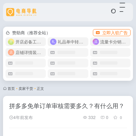
赞助商（推荐全站）
立即入驻广告
开店必备工具箱
礼品单中转同步单
流量卡分销代理
店铺详情装修模版
首页
•
卖家干货
•
正文
拼多多免单订单审核需要多久？有什么用？
4年前发布
332
0
0