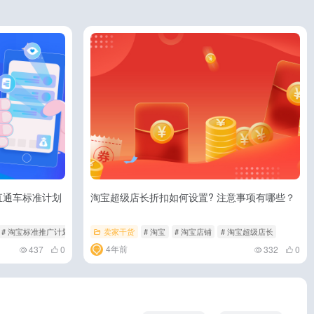
直通车标准计划
淘宝超级店长折扣如何设置? 注意事项有哪些？
# 淘宝标准推广计划
卖家干货
# 淘宝
# 淘宝店铺
# 淘宝超级店长
4年前
437
0
332
0