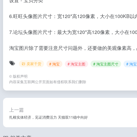
设置”-“宝贝分类”
6.旺旺头像图片尺寸：宽120*高120像素，大小在100KB
7.论坛头像图片尺寸：最大为宽120*高120像素，大小在1
淘宝图片除了需要注意尺寸问题外，还要做的美观像素高，
卖家干货
# 淘宝
# 淘宝主图
# 淘宝主图尺寸
# 淘
©
版权声明
内容采集互联网公开页面如有侵权联系我们删除
上一篇
扎根实体经济，见证消费活力 天猫双11稳中向好